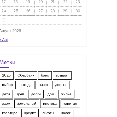
17
18
19
20
21
22
23
24
25
26
27
28
29
30
31
Август 2026
« Авг
Метки
2025
Сбербанк
банк
возврат
выбор
выгода
вычет
деньги
дети
долг
долги
дом
жилье
заем
земельный
ипотека
капитал
квартира
кредит
льготы
налог