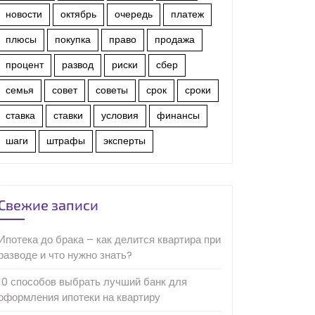
новости
октябрь
очередь
платеж
плюсы
покупка
право
продажа
процент
развод
риски
сбер
семья
совет
советы
срок
сроки
ставка
ставки
условия
финансы
шаги
штрафы
эксперты
Свежие записи
Ипотека до брака – как делится квартира при
разводе и что нужно знать?
10 способов выбрать лучший банк для
оформления ипотеки на квартиру