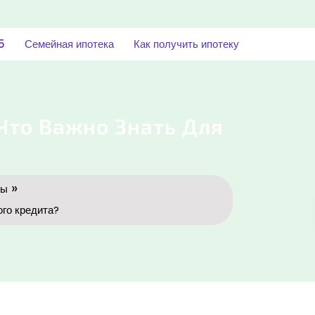
5
Семейная ипотека
Как получить ипотеку
Что Важно Знать Для
»
мы
ого кредита?