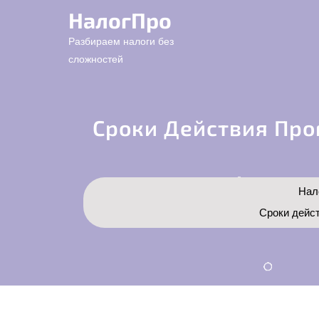
Перейти
НалогПро
к
содержимому
Разбираем налоги без
сложностей
Сроки Действия Про
Нал
Сроки дейст