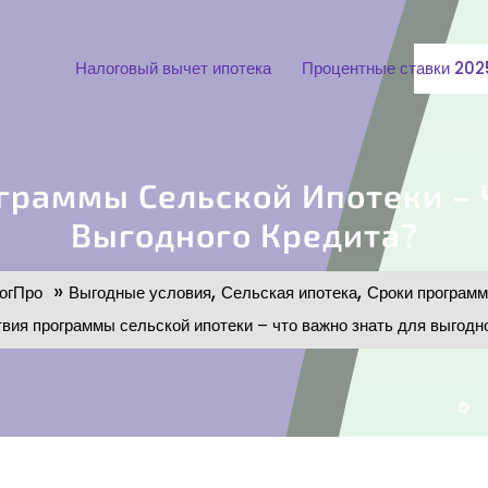
Налоговый вычет ипотека
Процентные ставки 202
граммы Сельской Ипотеки – 
Выгодного Кредита?
»
,
,
огПро
Выгодные условия
Сельская ипотека
Сроки програм
вия программы сельской ипотеки – что важно знать для выгодн