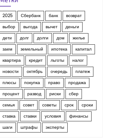
2025
Сбербанк
банк
возврат
выбор
выгода
вычет
деньги
дети
долг
долги
дом
жилье
заем
земельный
ипотека
капитал
квартира
кредит
льготы
налог
новости
октябрь
очередь
платеж
плюсы
покупка
право
продажа
процент
развод
риски
сбер
семья
совет
советы
срок
сроки
ставка
ставки
условия
финансы
шаги
штрафы
эксперты