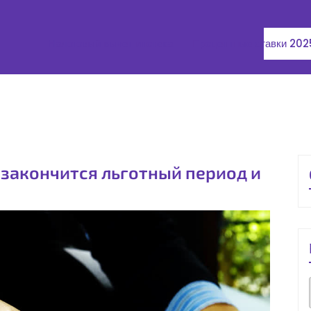
Налоговый вычет ипотека
Процентные ставки 202
 закончится льготный период и