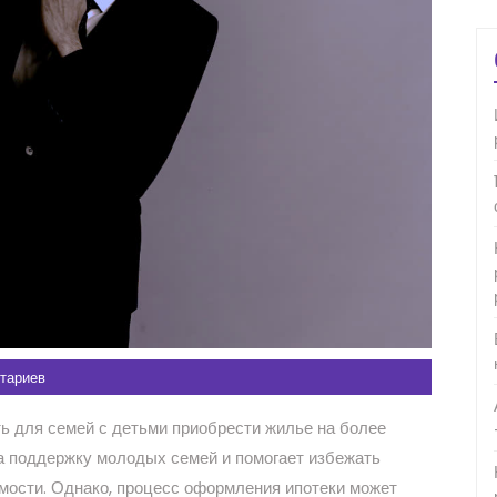
тариев
ь для семей с детьми приобрести жилье на более
а поддержку молодых семей и помогает избежать
мости. Однако, процесс оформления ипотеки может