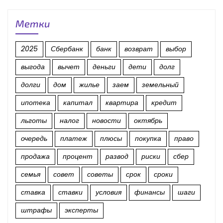
Метки
2025
Сбербанк
банк
возврат
выбор
выгода
вычет
деньги
дети
долг
долги
дом
жилье
заем
земельный
ипотека
капитал
квартира
кредит
льготы
налог
новости
октябрь
очередь
платеж
плюсы
покупка
право
продажа
процент
развод
риски
сбер
семья
совет
советы
срок
сроки
ставка
ставки
условия
финансы
шаги
штрафы
эксперты