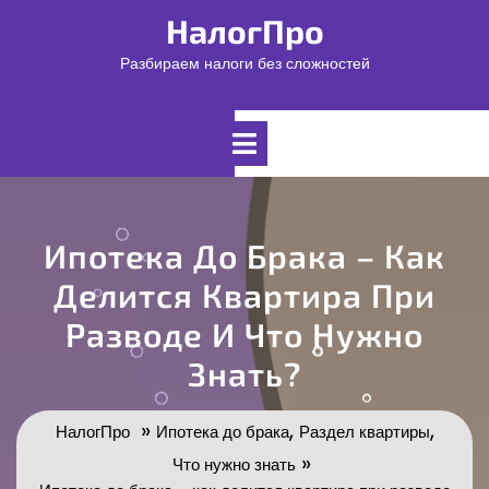
Перейти
НалогПро
к
содержимому
Разбираем налоги без сложностей
Открыть
меню
Ипотека До Брака – Как
Делится Квартира При
Разводе И Что Нужно
Знать?
»
,
,
НалогПро
Ипотека до брака
Раздел квартиры
»
Что нужно знать