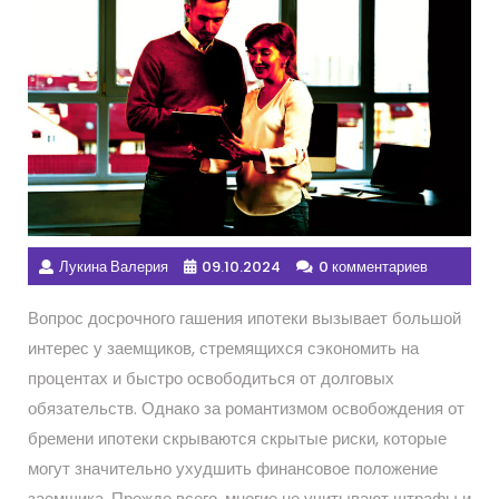
Лукина Валерия
09.10.2024
0 комментариев
Вопрос досрочного гашения ипотеки вызывает большой
интерес у заемщиков, стремящихся сэкономить на
процентах и быстро освободиться от долговых
обязательств. Однако за романтизмом освобождения от
бремени ипотеки скрываются скрытые риски, которые
могут значительно ухудшить финансовое положение
заемщика. Прежде всего, многие не учитывают штрафы и