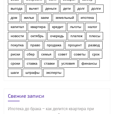
выгода
вычет
деньги
дети
долг
долги
дом
жилье
заем
земельный
ипотека
капитал
квартира
кредит
льготы
налог
новости
октябрь
очередь
платеж
плюсы
покупка
право
продажа
процент
развод
риски
сбер
семья
совет
советы
срок
сроки
ставка
ставки
условия
финансы
шаги
штрафы
эксперты
Свежие записи
Ипотека до брака – как делится квартира при