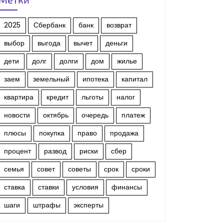
2025
Сбербанк
банк
возврат
выбор
выгода
вычет
деньги
дети
долг
долги
дом
жилье
заем
земельный
ипотека
капитал
квартира
кредит
льготы
налог
новости
октябрь
очередь
платеж
плюсы
покупка
право
продажа
процент
развод
риски
сбер
семья
совет
советы
срок
сроки
ставка
ставки
условия
финансы
шаги
штрафы
эксперты