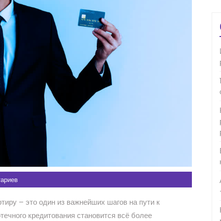
тариев
тиру – это один из важнейших шагов на пути к
течного кредитования становится всё более