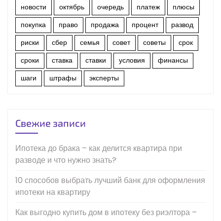
новости
октябрь
очередь
платеж
плюсы
покупка
право
продажа
процент
развод
риски
сбер
семья
совет
советы
срок
сроки
ставка
ставки
условия
финансы
шаги
штрафы
эксперты
Свежие записи
Ипотека до брака – как делится квартира при
разводе и что нужно знать?
10 способов выбрать лучший банк для оформления
ипотеки на квартиру
Как выгодно купить дом в ипотеку без риэлтора –