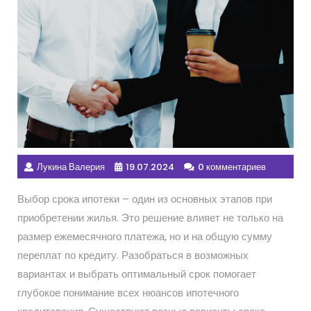
Лукина Валерия
19.07.2024
0 комментариев
Выбор срока ипотеки – один из основных этапов при
приобретении жилья. Это решение влияет не только на
размер ежемесячного платежа, но и на общую сумму
переплат по кредиту. Разобраться в возможных
вариантах и выбрать оптимальный срок помогает
глубокое понимание всех нюансов ипотечного