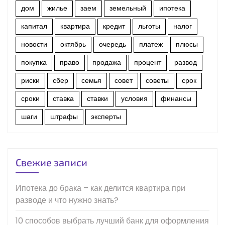
дом
жилье
заем
земельный
ипотека
капитал
квартира
кредит
льготы
налог
новости
октябрь
очередь
платеж
плюсы
покупка
право
продажа
процент
развод
риски
сбер
семья
совет
советы
срок
сроки
ставка
ставки
условия
финансы
шаги
штрафы
эксперты
Свежие записи
Ипотека до брака – как делится квартира при
разводе и что нужно знать?
10 способов выбрать лучший банк для оформления