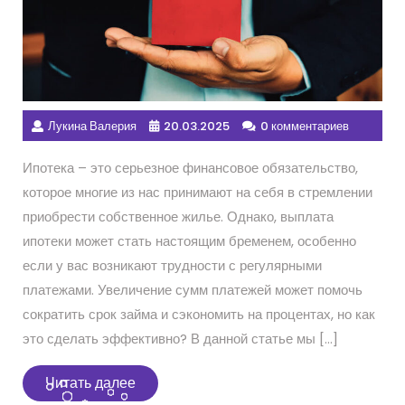
Лукина Валерия
20.03.2025
0 комментариев
Ипотека – это серьезное финансовое обязательство,
которое многие из нас принимают на себя в стремлении
приобрести собственное жилье. Однако, выплата
ипотеки может стать настоящим бременем, особенно
если у вас возникают трудности с регулярными
платежами. Увеличение сумм платежей может помочь
сократить срок займа и сэкономить на процентах, но как
это сделать эффективно? В данной статье мы […]
Читать
Читать далее
далее