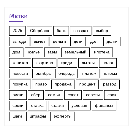
Метки
2025
Сбербанк
банк
возврат
выбор
выгода
вычет
деньги
дети
долг
долги
дом
жилье
заем
земельный
ипотека
капитал
квартира
кредит
льготы
налог
новости
октябрь
очередь
платеж
плюсы
покупка
право
продажа
процент
развод
риски
сбер
семья
совет
советы
срок
сроки
ставка
ставки
условия
финансы
шаги
штрафы
эксперты