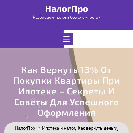
Перейти
НалогПро
к
содержимому
Разбираем налоги без сложностей
Открыть
меню
Как Вернуть 13% От
Покупки Квартиры При
Ипотеке – Секреты И
Советы Для Успешного
Оформления
»
,
,
НалогПро
Ипотека и налог
Как вернуть деньги