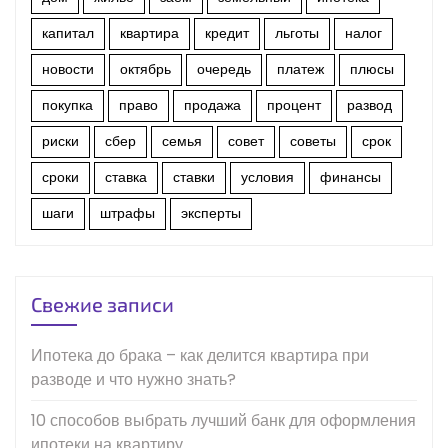
капитал
квартира
кредит
льготы
налог
новости
октябрь
очередь
платеж
плюсы
покупка
право
продажа
процент
развод
риски
сбер
семья
совет
советы
срок
сроки
ставка
ставки
условия
финансы
шаги
штрафы
эксперты
Свежие записи
Ипотека до брака – как делится квартира при
разводе и что нужно знать?
10 способов выбрать лучший банк для оформления
ипотеки на квартиру