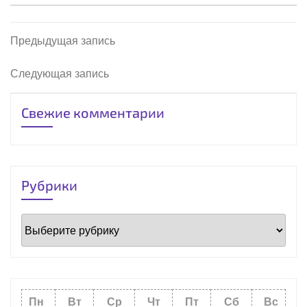
Навигация
Предыдущая
Предыдущая запись
запись
по
Следующая
Следующая запись
запись
записям
Свежие комментарии
Рубрики
Рубрики
Пн
Вт
Ср
Чт
Пт
Сб
Вс