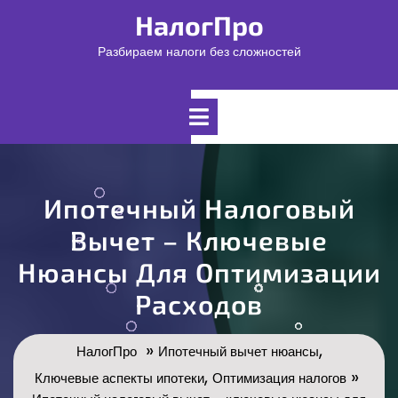
Перейти
НалогПро
к
содержимому
Разбираем налоги без сложностей
Открыть
меню
Ипотечный Налоговый
Вычет – Ключевые
Нюансы Для Оптимизации
Расходов
»
,
НалогПро
Ипотечный вычет нюансы
,
»
Ключевые аспекты ипотеки
Оптимизация налогов