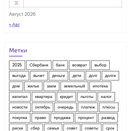
31
Август 2026
« Авг
Метки
2025
Сбербанк
банк
возврат
выбор
выгода
вычет
деньги
дети
долг
долги
дом
жилье
заем
земельный
ипотека
капитал
квартира
кредит
льготы
налог
новости
октябрь
очередь
платеж
плюсы
покупка
право
продажа
процент
развод
риски
сбер
семья
совет
советы
срок