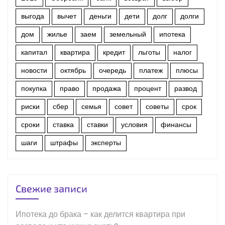
выгода
вычет
деньги
дети
долг
долги
дом
жилье
заем
земельный
ипотека
капитал
квартира
кредит
льготы
налог
новости
октябрь
очередь
платеж
плюсы
покупка
право
продажа
процент
развод
риски
сбер
семья
совет
советы
срок
сроки
ставка
ставки
условия
финансы
шаги
штрафы
эксперты
Свежие записи
Ипотека до брака – как делится квартира при