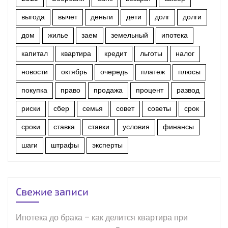
выгода
вычет
деньги
дети
долг
долги
дом
жилье
заем
земельный
ипотека
капитал
квартира
кредит
льготы
налог
новости
октябрь
очередь
платеж
плюсы
покупка
право
продажа
процент
развод
риски
сбер
семья
совет
советы
срок
сроки
ставка
ставки
условия
финансы
шаги
штрафы
эксперты
Свежие записи
Ипотека до брака – как делится квартира при