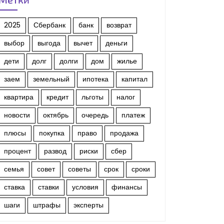
2025
Сбербанк
банк
возврат
выбор
выгода
вычет
деньги
дети
долг
долги
дом
жилье
заем
земельный
ипотека
капитал
квартира
кредит
льготы
налог
новости
октябрь
очередь
платеж
плюсы
покупка
право
продажа
процент
развод
риски
сбер
семья
совет
советы
срок
сроки
ставка
ставки
условия
финансы
шаги
штрафы
эксперты