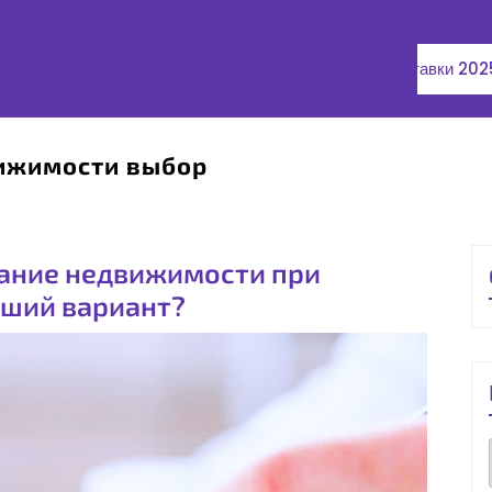
Налоговый вычет ипотека
Процентные ставки 202
ижимости выбор
вание недвижимости при
чший вариант?