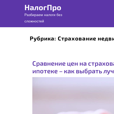
Перейти
НалогПро
к
содержимому
Разбираем налоги без
сложностей
Рубрика:
Страхование недв
Сравнение цен на страхо
ипотеке – как выбрать лу