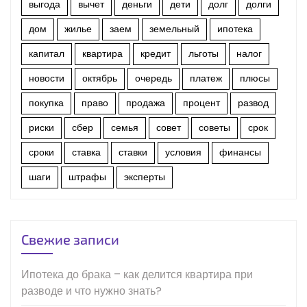
выгода
вычет
деньги
дети
долг
долги
дом
жилье
заем
земельный
ипотека
капитал
квартира
кредит
льготы
налог
новости
октябрь
очередь
платеж
плюсы
покупка
право
продажа
процент
развод
риски
сбер
семья
совет
советы
срок
сроки
ставка
ставки
условия
финансы
шаги
штрафы
эксперты
Свежие записи
Ипотека до брака – как делится квартира при
разводе и что нужно знать?