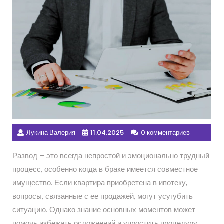
Лукина Валерия
11.04.2025
0 комментариев
Развод – это всегда непростой и эмоционально трудный
процесс, особенно когда в браке имеется совместное
имущество. Если квартира приобретена в ипотеку,
вопросы, связанные с ее продажей, могут усугубить
ситуацию. Однако знание основных моментов может
помочь избежать осложнений и упростить процедуру