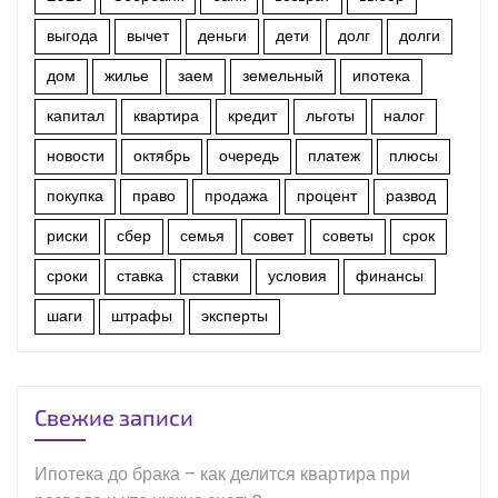
выгода
вычет
деньги
дети
долг
долги
дом
жилье
заем
земельный
ипотека
капитал
квартира
кредит
льготы
налог
новости
октябрь
очередь
платеж
плюсы
покупка
право
продажа
процент
развод
риски
сбер
семья
совет
советы
срок
сроки
ставка
ставки
условия
финансы
шаги
штрафы
эксперты
Свежие записи
Ипотека до брака – как делится квартира при