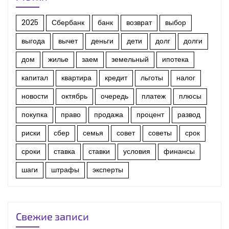
2025
Сбербанк
банк
возврат
выбор
выгода
вычет
деньги
дети
долг
долги
дом
жилье
заем
земельный
ипотека
капитал
квартира
кредит
льготы
налог
новости
октябрь
очередь
платеж
плюсы
покупка
право
продажа
процент
развод
риски
сбер
семья
совет
советы
срок
сроки
ставка
ставки
условия
финансы
шаги
штрафы
эксперты
Свежие записи