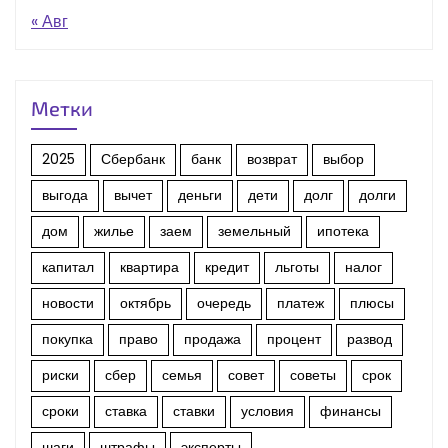
« Авг
Метки
2025
Сбербанк
банк
возврат
выбор
выгода
вычет
деньги
дети
долг
долги
дом
жилье
заем
земельный
ипотека
капитал
квартира
кредит
льготы
налог
новости
октябрь
очередь
платеж
плюсы
покупка
право
продажа
процент
развод
риски
сбер
семья
совет
советы
срок
сроки
ставка
ставки
условия
финансы
шаги
штрафы
эксперты