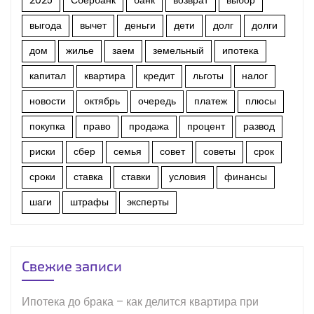
2025
Сбербанк
банк
возврат
выбор
выгода
вычет
деньги
дети
долг
долги
дом
жилье
заем
земельный
ипотека
капитал
квартира
кредит
льготы
налог
новости
октябрь
очередь
платеж
плюсы
покупка
право
продажа
процент
развод
риски
сбер
семья
совет
советы
срок
сроки
ставка
ставки
условия
финансы
шаги
штрафы
эксперты
Свежие записи
Ипотека до брака – как делится квартира при