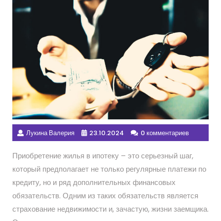
Лукина Валерия
23.10.2024
0 комментариев
Приобретение жилья в ипотеку – это серьезный шаг,
который предполагает не только регулярные платежи по
кредиту, но и ряд дополнительных финансовых
обязательств. Одним из таких обязательств является
страхование недвижимости и, зачастую, жизни заемщика.