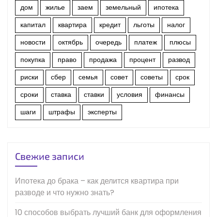
дом
жилье
заем
земельный
ипотека
капитал
квартира
кредит
льготы
налог
новости
октябрь
очередь
платеж
плюсы
покупка
право
продажа
процент
развод
риски
сбер
семья
совет
советы
срок
сроки
ставка
ставки
условия
финансы
шаги
штрафы
эксперты
Свежие записи
Ипотека до брака – как делится квартира при
разводе и что нужно знать?
10 способов выбрать лучший банк для оформления